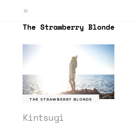
THE STRAWBERRY BLONDE
Kintsugi
by
camilagalfione
01/20/2017
1.6k