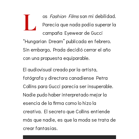
by
camilagalfione
12/22/2017
1.15k
L
os
Fashion Films
son mi debilidad.
Parecía que nada podía superar la
campaña Eyewear de Gucci
“Hungarian Dream” publicada en febrero.
Sin embargo, Prada decidió cerrar el año
con una propuesta equiparable.
El audiovisual creado por la artista,
fotógrafa y directora canadiense Petra
Collins para Gucci parecía ser insuperable.
Nadie pudo haber interpretado mejor la
esencia de la firma como lo hizo la
creativa. El secreto que Collins entiende
más que nadie, es que la moda se trata de
crear fantasías.